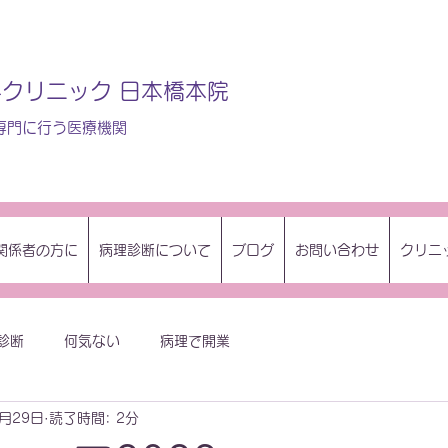
クリニック 日本橋本院
専門に行う医療機関
関係者の方に
病理診断について
ブログ
お問い合わせ
クリニ
診断
何気ない
病理で開業
6月29日
読了時間: 2分