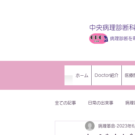
中央病理診断科
病理診断を
ホーム
Doctor紹介
医療
全ての記事
日常の出来事
病理
病理革命
2023年