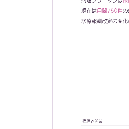
病理クリニックは
保
現在は
月間750件
の
診療報酬改定の変化
病理で開業