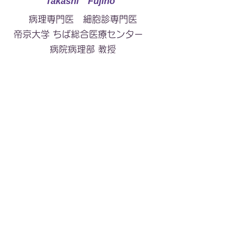
Takashi Fujino
病理専門医 細胞診専門医
​帝京大学 ちば総合医療センター
病院病理部 教授
★診断協力医★
（五十音順）
新井恵里 先生
​（アライ エリ）
病理専門医
慶應義塾大学医学部病理教室
金井研究室 准教授